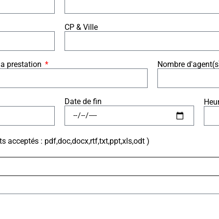
CP & Ville
la prestation
Nombre d'agent(s)
Date de fin
Heur
acceptés : pdf,doc,docx,rtf,txt,ppt,xls,odt )