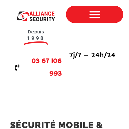
Sécurité Humaine, Surveillance & Gardiennage
Sécurité Mobile & Ronde de sécurité
Sécurité événementielle, Sécurité évènement
Sécurité Incendie, SSIAP 1,2 et 3
Candidature-Poste Agent de Sécurité
Depuis
1998
7j/7 – 24h/24
03 67 106
993
SÉCURITÉ MOBILE &